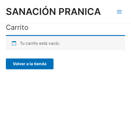
Ir
Main
SANACIÓN PRANICA
al
Menu
contenido
Carrito
Tu carrito está vacío.
Volver a la tienda